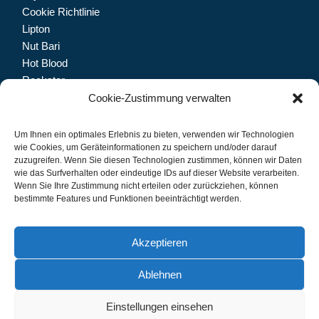
Cookie Richtlinie
Lipton
Nut Bari
Hot Blood
Rockstar
Dolfin
Cookie-Zustimmung verwalten
Trinketto
Meryem Hanım
Um Ihnen ein optimales Erlebnis zu bieten, verwenden wir Technologien
wie Cookies, um Geräteinformationen zu speichern und/oder darauf
zuzugreifen. Wenn Sie diesen Technologien zustimmen, können wir Daten
wie das Surfverhalten oder eindeutige IDs auf dieser Website verarbeiten.
Wenn Sie Ihre Zustimmung nicht erteilen oder zurückziehen, können
Let's connect.
bestimmte Features und Funktionen beeinträchtigt werden.
Akzeptieren
Ablehnen
IMPRESSUM
DATENSCHUTZ
Einstellungen einsehen
© 2024 CB Grosshandel