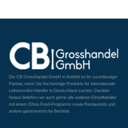
Die CB Grosshandel GmbH in Krefeld ist Ihr zuverlässiger
Partner, wenn Sie hochwertige Produkte für internationale
Lebensmittel Händler in Deutschland suchen. Darüber
hinaus beliefern wir auch gerne alle anderen Einzelhändler
mit einem Ethno Food-Programm sowie Restaurants und
andere gastronomische Betriebe.