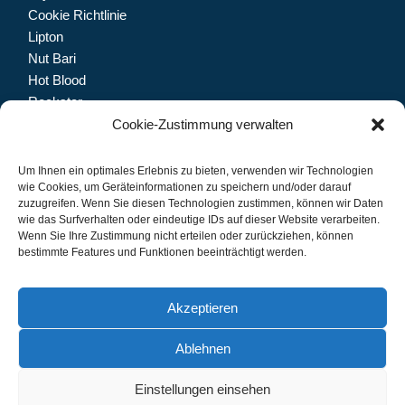
Cookie Richtlinie
Lipton
Nut Bari
Hot Blood
Rockstar
Dolfin
Cookie-Zustimmung verwalten
Trinketto
Meryem Hanım
Um Ihnen ein optimales Erlebnis zu bieten, verwenden wir Technologien
wie Cookies, um Geräteinformationen zu speichern und/oder darauf
zuzugreifen. Wenn Sie diesen Technologien zustimmen, können wir Daten
wie das Surfverhalten oder eindeutige IDs auf dieser Website verarbeiten.
Wenn Sie Ihre Zustimmung nicht erteilen oder zurückziehen, können
Let's connect.
bestimmte Features und Funktionen beeinträchtigt werden.
Akzeptieren
Ablehnen
IMPRESSUM
DATENSCHUTZ
Einstellungen einsehen
© 2024 CB Grosshandel