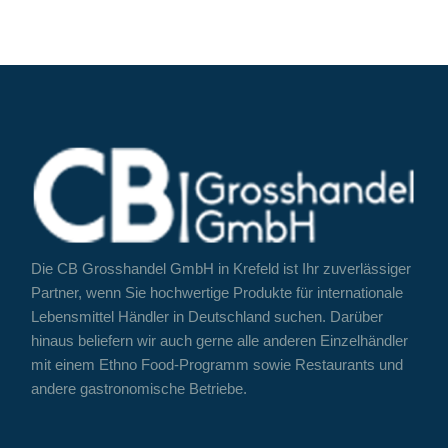
Die CB Grosshandel GmbH in Krefeld ist Ihr zuverlässiger
Partner, wenn Sie hochwertige Produkte für internationale
Lebensmittel Händler in Deutschland suchen. Darüber
hinaus beliefern wir auch gerne alle anderen Einzelhändler
mit einem Ethno Food-Programm sowie Restaurants und
andere gastronomische Betriebe.