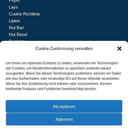
Pepsi
Lays
Cookie Richtlinie
Lipton
Nut Bari
Hot Blood
Rockstar
Dolfin
Cookie-Zustimmung verwalten
Trinketto
Meryem Hanım
Um Ihnen ein optimales Erlebnis zu bieten, verwenden wir Technologien
wie Cookies, um Geräteinformationen zu speichern und/oder darauf
zuzugreifen. Wenn Sie diesen Technologien zustimmen, können wir Daten
wie das Surfverhalten oder eindeutige IDs auf dieser Website verarbeiten.
Wenn Sie Ihre Zustimmung nicht erteilen oder zurückziehen, können
Let's connect.
bestimmte Features und Funktionen beeinträchtigt werden.
Akzeptieren
Ablehnen
IMPRESSUM