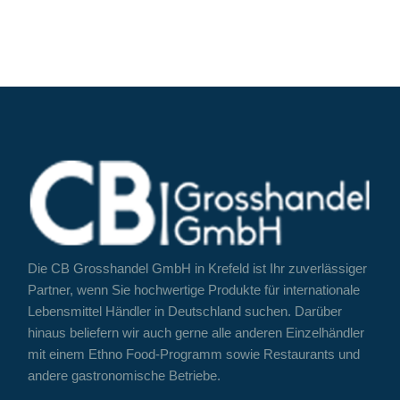
Die CB Grosshandel GmbH in Krefeld ist Ihr zuverlässiger
Partner, wenn Sie hochwertige Produkte für internationale
Lebensmittel Händler in Deutschland suchen. Darüber
hinaus beliefern wir auch gerne alle anderen Einzelhändler
mit einem Ethno Food-Programm sowie Restaurants und
andere gastronomische Betriebe.