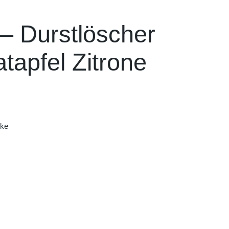
– Durstlöscher
tapfel Zitrone
nke