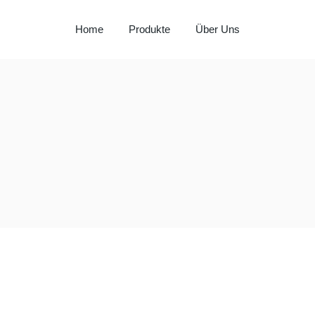
Home
Produkte
Über Uns
Milay
Aspendos
Al Hadaba
Sütat
Beyço
Doritos
Pepsi
Lays
Lipton
Nut Bari