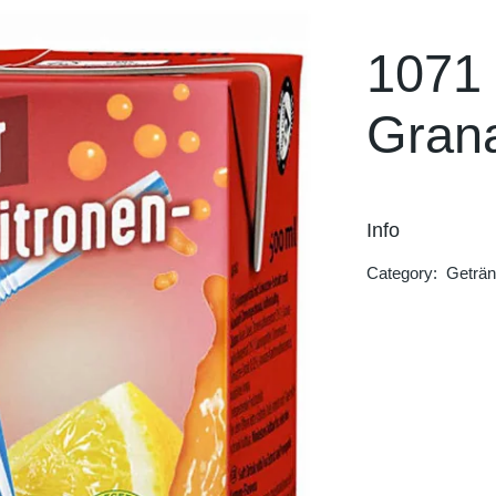
Hot Blood
Rockstar
1071 
Dolfin
Grana
Trinketto
Meryem Hanım
Info
Category:
Geträ