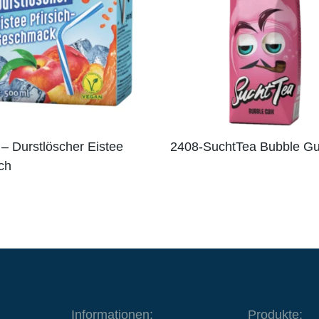
– Durstlöscher Eistee
2408-SuchtTea Bubble G
ich
Informationen:
Produkte: