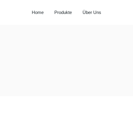
Home
Produkte
Über Uns
Milay
Aspendos
Al Hadaba
Sütat
Beyço
Doritos
Pepsi
Lays
Lipton
Nut Bari