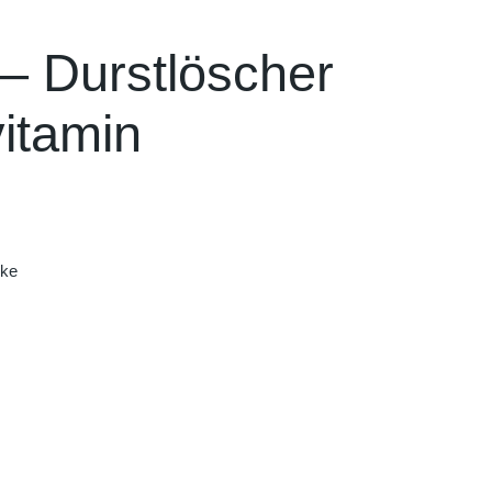
– Durstlöscher
vitamin
nke