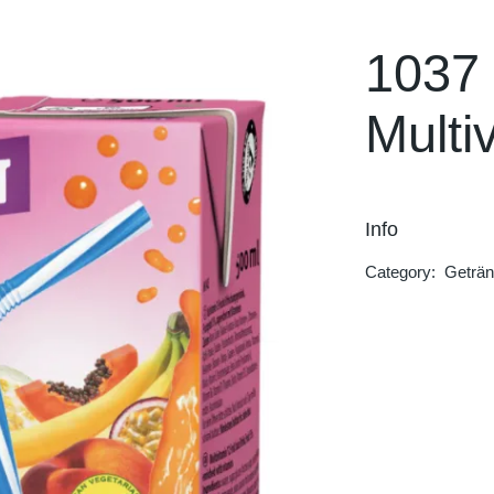
Hot Blood
Rockstar
1037 
Dolfin
Multi
Trinketto
Meryem Hanım
Info
Category:
Geträ