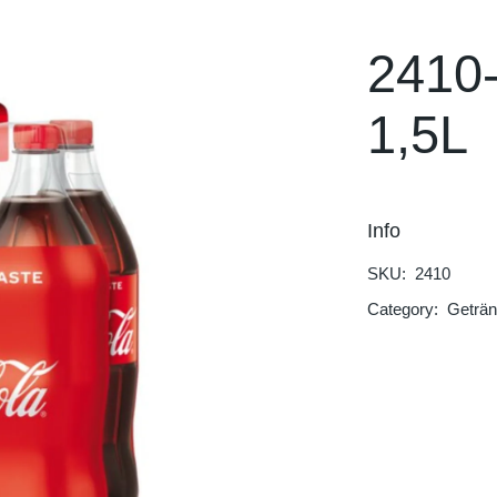
Hot Blood
Rockstar
2410
Dolfin
1,5L
Trinketto
Meryem Hanım
Info
SKU:
2410
Category:
Geträ