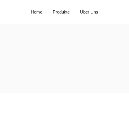
Home
Produkte
Über Uns
Milay
Aspendos
Al Hadaba
Sütat
Beyço
Doritos
Pepsi
Lays
Lipton
Nut Bari