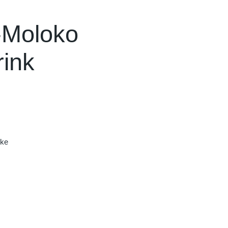
-Moloko
rink
nke