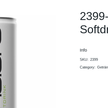
Hot Blood
Rockstar
2399
Dolfin
Softd
Trinketto
Meryem Hanım
Info
SKU:
2399
Category:
Geträ