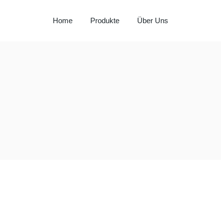
Home
Produkte
Über Uns
Milay
Aspendos
Al Hadaba
Sütat
Beyço
Doritos
Pepsi
Lays
Lipton
Nut Bari