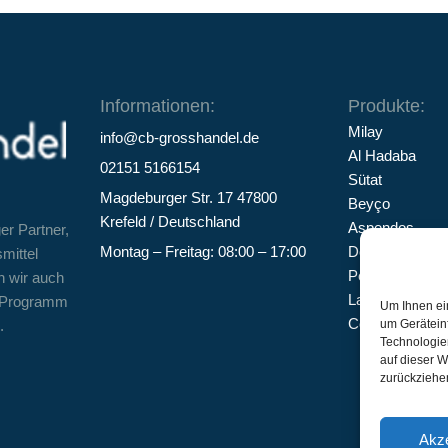
Informationen:
Produkte:
Milay
info@cb-grosshandel.de
Al Hadaba
02151 5166154
Sütat
Magdeburger Str. 17 47800
Beyço
Krefeld / Deutschland
Aspendos
er Partner,
Montag – Freitag: 08:00 – 17:00
Doritos
mittel
Pepsi
n wir auch
Lays
d-Programm
Um Ihnen ei
Cookie Richtlin
um Gerätein
.
Technologie
auf dieser W
zurückziehe
Akze