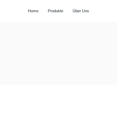
Home
Produkte
Über Uns
Milay
Aspendos
Al Hadaba
Sütat
Beyço
Doritos
Pepsi
Lays
Lipton
Nut Bari