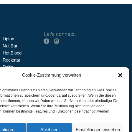
Let's connect.
Lipton
Nut Bari
Hot Blood
Rockstar
Dolfin
Trinketto
Cookie-Zustimmung verwalten
Meryem Hanım
n optimales Erlebnis zu bieten, verwenden wir Technologien wie Cookies,
ie
formationen zu speichern und/oder darauf zuzugreifen. Wenn Sie diesen
n zustimmen, können wir Daten wie das Surfverhalten oder eindeutige IDs
ebsite verarbeiten. Wenn Sie Ihre Zustimmung nicht erteilen oder
n, können bestimmte Features und Funktionen beeinträchtigt werden.
ptieren
Ablehnen
Einstellungen einsehen