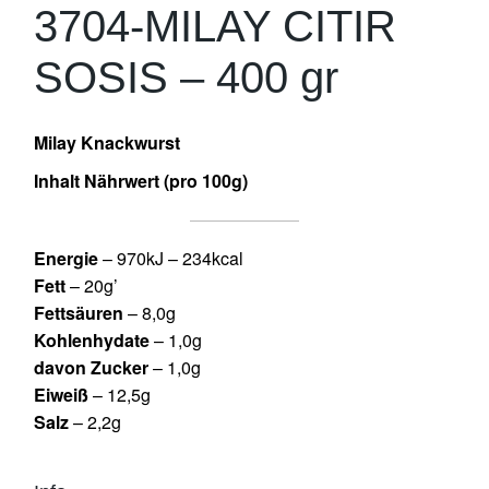
3704-MILAY CITIR
SOSIS – 400 gr
Milay Knackwurst
Inhalt Nährwert (pro 100g)
Energie
– 970kJ – 234kcal
Fett
– 20g’
Fettsäuren
– 8,0g
Kohlenhydate
– 1,0g
davon Zucker
– 1,0g
Eiweiß
– 12,5g
Salz
– 2,2g