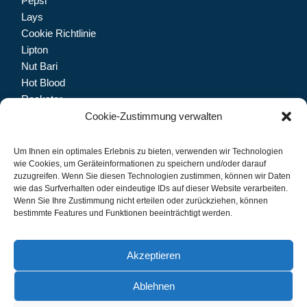
Pepsi
Lays
Cookie Richtlinie
Lipton
Nut Bari
Hot Blood
Rockstar
Dolfin
Cookie-Zustimmung verwalten
Trinketto
Meryem Hanım
Um Ihnen ein optimales Erlebnis zu bieten, verwenden wir Technologien
wie Cookies, um Geräteinformationen zu speichern und/oder darauf
zuzugreifen. Wenn Sie diesen Technologien zustimmen, können wir Daten
wie das Surfverhalten oder eindeutige IDs auf dieser Website verarbeiten.
Wenn Sie Ihre Zustimmung nicht erteilen oder zurückziehen, können
Let's connect.
bestimmte Features und Funktionen beeinträchtigt werden.
Akzeptieren
Ablehnen
IMPRESSUM