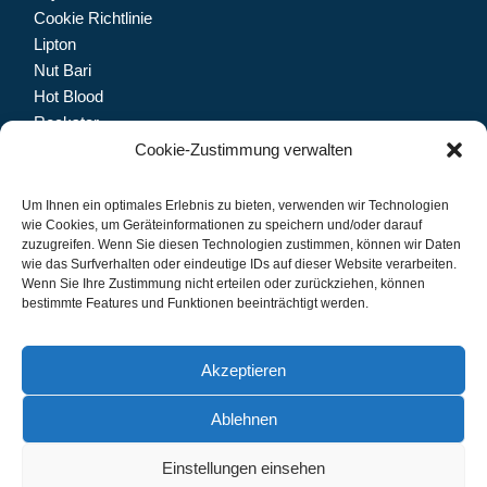
Cookie Richtlinie
Lipton
Nut Bari
Hot Blood
Rockstar
Dolfin
Cookie-Zustimmung verwalten
Trinketto
Meryem Hanım
Um Ihnen ein optimales Erlebnis zu bieten, verwenden wir Technologien
wie Cookies, um Geräteinformationen zu speichern und/oder darauf
zuzugreifen. Wenn Sie diesen Technologien zustimmen, können wir Daten
wie das Surfverhalten oder eindeutige IDs auf dieser Website verarbeiten.
Wenn Sie Ihre Zustimmung nicht erteilen oder zurückziehen, können
Let's connect.
bestimmte Features und Funktionen beeinträchtigt werden.
Akzeptieren
Ablehnen
IMPRESSUM
DATENSCHUTZ
Einstellungen einsehen
© 2024 CB Grosshandel