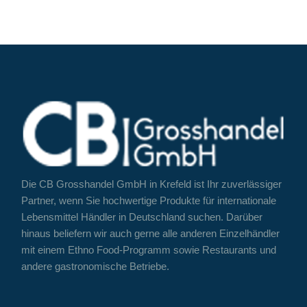
Die CB Grosshandel GmbH in Krefeld ist Ihr zuverlässiger
Partner, wenn Sie hochwertige Produkte für internationale
Lebensmittel Händler in Deutschland suchen. Darüber
hinaus beliefern wir auch gerne alle anderen Einzelhändler
mit einem Ethno Food-Programm sowie Restaurants und
andere gastronomische Betriebe.