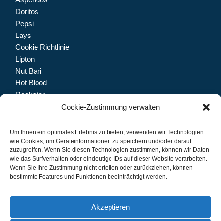
Doritos
Pepsi
Lays
Cookie Richtlinie
Lipton
Nut Bari
Hot Blood
Rockstar
Dolfin
Cookie-Zustimmung verwalten
Trinketto
Meryem Hanım
Um Ihnen ein optimales Erlebnis zu bieten, verwenden wir Technologien
wie Cookies, um Geräteinformationen zu speichern und/oder darauf
zuzugreifen. Wenn Sie diesen Technologien zustimmen, können wir Daten
wie das Surfverhalten oder eindeutige IDs auf dieser Website verarbeiten.
Wenn Sie Ihre Zustimmung nicht erteilen oder zurückziehen, können
Let's connect.
bestimmte Features und Funktionen beeinträchtigt werden.
Akzeptieren