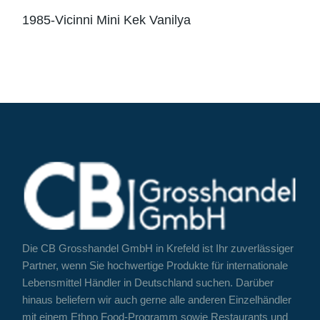
1985-Vicinni Mini Kek Vanilya
Die CB Grosshandel GmbH in Krefeld ist Ihr zuverlässiger
Partner, wenn Sie hochwertige Produkte für internationale
Lebensmittel Händler in Deutschland suchen. Darüber
hinaus beliefern wir auch gerne alle anderen Einzelhändler
mit einem Ethno Food-Programm sowie Restaurants und