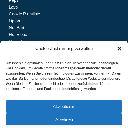
Pepsi
Lays
Cookie Richtlinie
Lipton
Nut Bari
Hot Blood
Rockstar
Dolfin
Cookie-Zustimmung verwalten
Trinketto
Meryem Hanım
Um Ihnen ein optimales Erlebnis zu bieten, verwenden wir Technologien
wie Cookies, um Geräteinformationen zu speichern und/oder darauf
zuzugreifen. Wenn Sie diesen Technologien zustimmen, können wir Daten
wie das Surfverhalten oder eindeutige IDs auf dieser Website verarbeiten.
Wenn Sie Ihre Zustimmung nicht erteilen oder zurückziehen, können
Let's connect.
bestimmte Features und Funktionen beeinträchtigt werden.
Akzeptieren
Ablehnen
IMPRESSUM