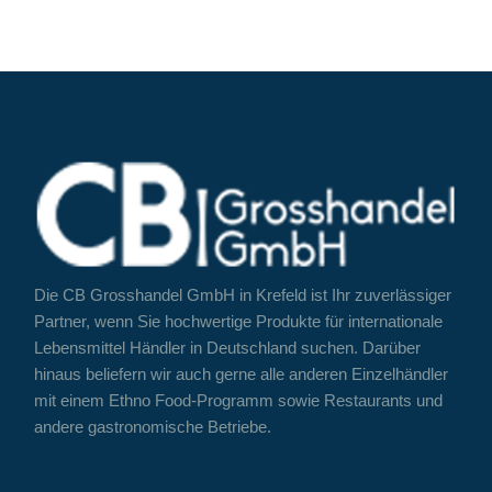
Die CB Grosshandel GmbH in Krefeld ist Ihr zuverlässiger
Partner, wenn Sie hochwertige Produkte für internationale
Lebensmittel Händler in Deutschland suchen. Darüber
hinaus beliefern wir auch gerne alle anderen Einzelhändler
mit einem Ethno Food-Programm sowie Restaurants und
andere gastronomische Betriebe.