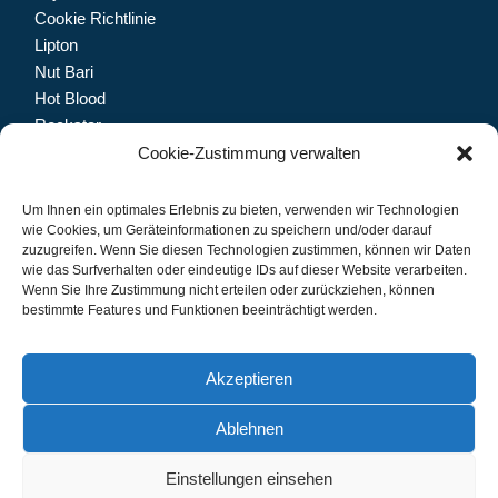
Cookie Richtlinie
Lipton
Nut Bari
Hot Blood
Rockstar
Dolfin
Cookie-Zustimmung verwalten
Trinketto
Meryem Hanım
Um Ihnen ein optimales Erlebnis zu bieten, verwenden wir Technologien
wie Cookies, um Geräteinformationen zu speichern und/oder darauf
zuzugreifen. Wenn Sie diesen Technologien zustimmen, können wir Daten
wie das Surfverhalten oder eindeutige IDs auf dieser Website verarbeiten.
Wenn Sie Ihre Zustimmung nicht erteilen oder zurückziehen, können
Let's connect.
bestimmte Features und Funktionen beeinträchtigt werden.
Akzeptieren
Ablehnen
IMPRESSUM
DATENSCHUTZ
Einstellungen einsehen
© 2024 CB Grosshandel