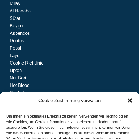
Milay
Al Hadaba
Sütat
Beyço
Aspendos
Doritos
Pepsi
Lays
Cookie Richtlinie
Lipton
Nut Bari
Hot Blood
Rockstar
Dolfin
Cookie-Zustimmung verwalten
Trinketto
Meryem Hanım
Um Ihnen ein optimales Erlebnis zu bieten, verwenden wir Technologien
wie Cookies, um Geräteinformationen zu speichern und/oder darauf
zuzugreifen. Wenn Sie diesen Technologien zustimmen, können wir Daten
wie das Surfverhalten oder eindeutige IDs auf dieser Website verarbeiten.
Wenn Sie Ihre Zustimmung nicht erteilen oder zurückziehen, können